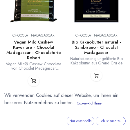
CHOCOLAT MADAGASCAR
CHOCOLAT MADAGASCAR
Vegan Milc Cashew
Bio Kakaobutter natural -
Kuvertüre - Chocolat
Sambirano - Chocolat
Madagascar - Chocolaterie
Madagascar
Robert
Naturbelassene, ungefilterte Bio
Kakaobutter aus Grand Cru de
Vegan Milc® Cashew Chocolate
Sambirano Kakaobohnen aus
von Chocolat Madagascar
Madagaskar mit feinem
(Chocolaterie Robert). Unserer
Kakaoaroma. Hergestellt von
Meinung nach die beste Vegane
Chocolat Madagascar. 1kg
Milchalternative unter den
Packung (10x100g Blöcke). MG-
Schokoladen / Kuvertüren. Ideal
BIO-154
um Milchschokolade durch eine
vegane Alternative zu ersetzen.
Wir verwenden Cookies auf dieser Website, um Ihnen ein
1kg Packung (10 x 100g).
besseres Nutzererlebnis zu bieten.
Herkunft von Kakaobohnen,
Cookie-Richtlinien
Cashewkernen und Zucker, sowie
die Verarbeitung zu 100 % in
Madagaskar.
Nur essentielle
Ich stimme zu