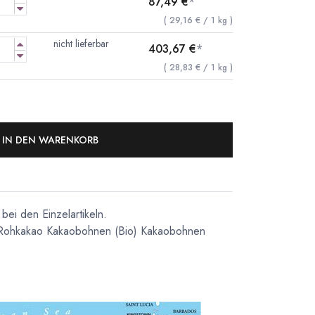
87,49
€
*
(
29,16
€
/
1
kg
)
nicht lieferbar
403,67
€
*
(
28,83
€
/
1
kg
)
IN DEN WARENKORB
bei den Einzelartikeln.
Rohkakao
Kakaobohnen
(Bio) Kakaobohnen