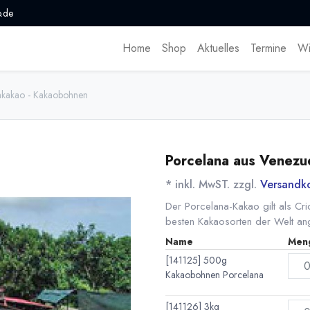
.de
Home
Shop
Aktuelles
Termine
Wi
hkakao - Kakaobohnen
Porcelana aus Venezu
* inkl. MwST. zzgl.
Versandk
Der Porcelana-Kakao gilt als Cri
besten Kakaosorten der Welt ang
Name
Men
[141125] 500g
Kakaobohnen Porcelana
[141126] 3kg