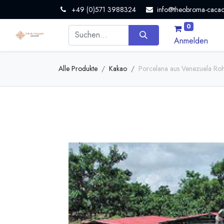
+49 (0)571 3988324
info@theobroma-cacao
0
Anmelden
Alle Produkte
Kakao
Porcelana aus Venezuela Ro