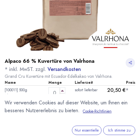
Alpaco 66 % Kuvertüre von Valrhona
* inkl. MwST. zzgl.
Versandkosten
Grand Cru Kuvertüre mit Ecuador-Edelkakao von Valrhona.
Name
Menge
Lieferzeit
Preis
20,50
€
*
[100011] 500g
sofort lieferbar
Alpaco 66%
(
41,00
€
/
1
kg
)
Valrhona
Wir verwenden Cookies auf dieser Website, um Ihnen ein
besseres Nutzererlebnis zu bieten.
Cookie-Richtlinien
89,90
€
*
[070046] 3kg Alpaco
sofort lieferbar
66% Valrhona
(
29,97
€
/
1
kg
)
Nur essentielle
Ich stimme zu