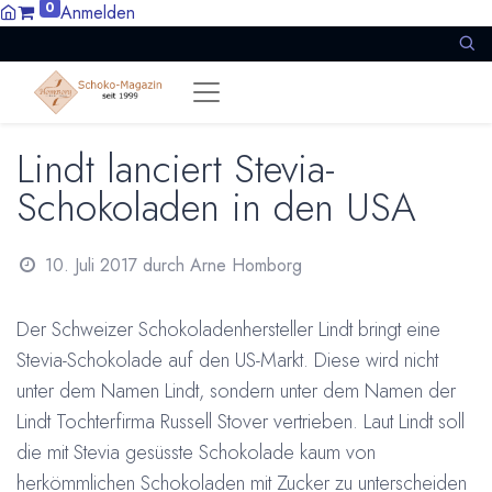
0
Anmelden
Lindt lanciert Stevia-
Schokoladen in den USA
10. Juli 2017
durch
Arne Homborg
Der Schweizer Schokoladenhersteller Lindt bringt eine
Stevia-Schokolade auf den US-Markt. Diese wird nicht
unter dem Namen Lindt, sondern unter dem Namen der
Lindt Tochterfirma Russell Stover vertrieben. Laut Lindt soll
die mit Stevia gesüsste Schokolade kaum von
herkömmlichen Schokoladen mit Zucker zu unterscheiden