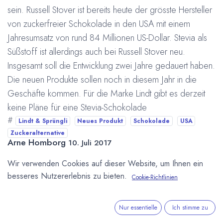
sein. Russell Stover ist bereits heute der grösste Hersteller
von zuckerfreier Schokolade in den USA mit einem
Jahresumsatz von rund 84 Millionen US-Dollar. Stevia als
Süßstoff ist allerdings auch bei Russell Stover neu.
Insgesamt soll die Entwicklung zwei Jahre gedauert haben.
Die neuen Produkte sollen noch in diesem Jahr in die
Geschäfte kommen. Für die Marke Lindt gibt es derzeit
keine Pläne für eine Stevia-Schokolade
#
Lindt & Sprüngli
Neues Produkt
Schokolade
USA
Zuckeralternative
Arne Homborg
10. Juli 2017
Wir verwenden Cookies auf dieser Website, um Ihnen ein
besseres Nutzererlebnis zu bieten.
Cookie-Richtlinien
DIESEN BEITRAG TEILEN
Nur essentielle
Ich stimme zu