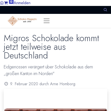
0
Anmelden
Migros Schokolade kommt
jetzt teilweise aus
Deutschland
Eidgenossen verärgert über Schokolade aus dem
„großen Kanton im Norden"
9. Februar 2020
durch
Arne Homborg