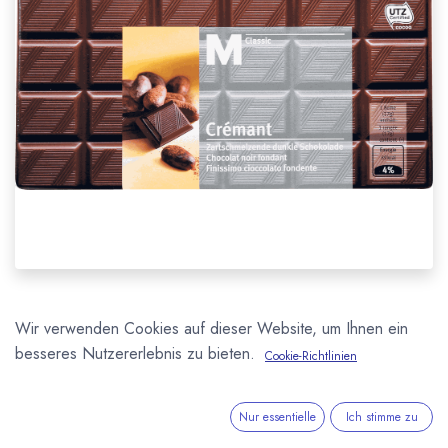
Wir verwenden Cookies auf dieser Website, um Ihnen ein
besseres Nutzererlebnis zu bieten.
Cookie-Richtlinien
Der Schweizer
Lebensmittelhändler
Migros
Nur essentielle
Ich stimme zu
baut sein