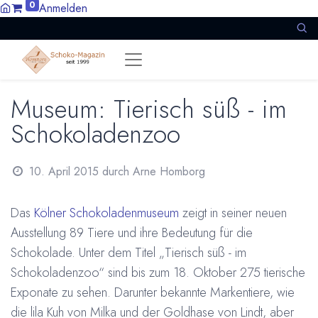
0
Anmelden
Museum: Tierisch süß - im
Schokoladenzoo
10. April 2015
durch
Arne Homborg
Das
Kölner Schokoladenmuseum
zeigt in seiner neuen
Ausstellung 89 Tiere und ihre Bedeutung für die
Schokolade. Unter dem Titel „Tierisch süß - im
Schokoladenzoo“ sind bis zum 18. Oktober 275 tierische
Exponate zu sehen. Darunter bekannte Markentiere, wie
die lila Kuh von Milka und der Goldhase von Lindt, aber