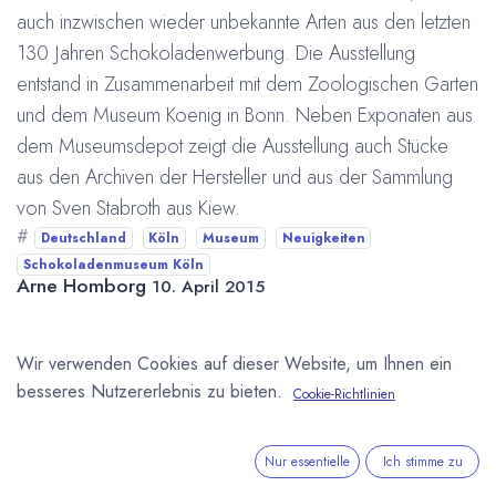
auch inzwischen wieder unbekannte Arten aus den letzten
130 Jahren Schokoladenwerbung. Die Ausstellung
entstand in Zusammenarbeit mit dem Zoologischen Garten
und dem Museum Koenig in Bonn. Neben Exponaten aus
dem Museumsdepot zeigt die Ausstellung auch Stücke
aus den Archiven der Hersteller und aus der Sammlung
von Sven Stabroth aus Kiew.
#
Deutschland
Köln
Museum
Neuigkeiten
Schokoladenmuseum Köln
Arne Homborg
10. April 2015
Wir verwenden Cookies auf dieser Website, um Ihnen ein
DIESEN BEITRAG TEILEN
besseres Nutzererlebnis zu bieten.
Cookie-Richtlinien
Nur essentielle
Ich stimme zu