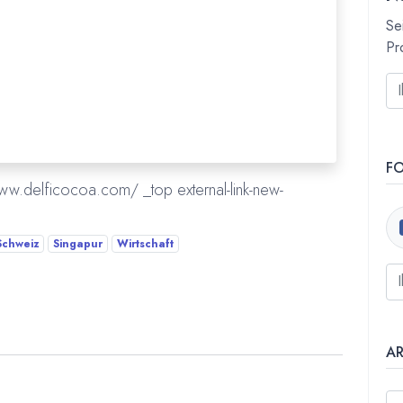
Se
Pr
F
ww.delficocoa.com/ _top external-link-new-
Schweiz
Singapur
Wirtschaft
A