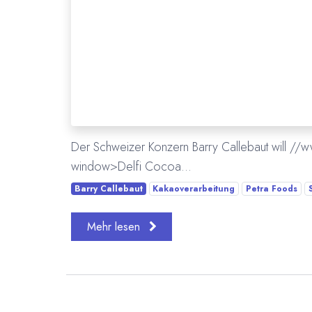
Der Schweizer Konzern Barry Callebaut will //w
window>Delfi Cocoa...
Barry Callebaut
Kakaoverarbeitung
Petra Foods
Mehr lesen