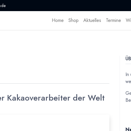
.de
Home
Shop
Aktuelles
Termine
Wi
ÜB
In
we
Ge
er Kakaoverarbeiter der Welt
Be
Ne