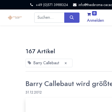
+49 (0)571 3988324
info@theobroma-cacao
0
Anmelden
167 Artikel
Barry Callebaut
×
Barry Callebaut wird größt
31.12.2012