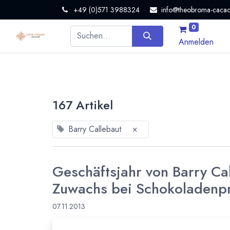
+49 (0)571 3988324
info@theobroma-cacao
0
Anmelden
167 Artikel
Barry Callebaut
×
Geschäftsjahr von Barry Ca
Zuwachs bei Schokoladenp
07.11.2013