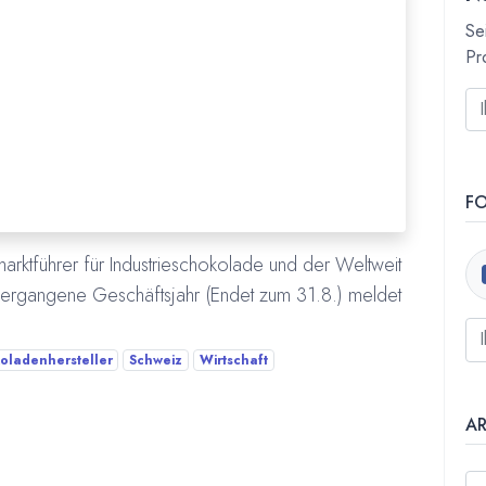
Se
Pr
F
arktführer für Industrieschokolade und der Weltweit
vergangene Geschäftsjahr (Endet zum 31.8.) meldet
oladenhersteller
Schweiz
Wirtschaft
A