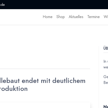
.de
Home
Shop
Aktuelles
Termine
Wi
ÜB
In
we
Ge
llebaut endet mit deutlichem
Be
roduktion
Ne