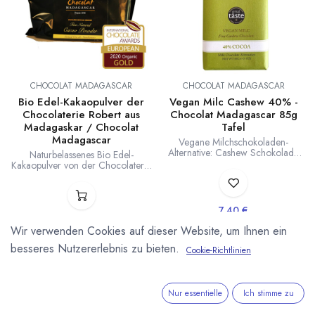
CHOCOLAT MADAGASCAR
CHOCOLAT MADAGASCAR
Bio Edel-Kakaopulver der
Vegan Milc Cashew 40% -
Chocolaterie Robert aus
Chocolat Madagascar 85g
Madagaskar / Chocolat
Tafel
Madagascar
Vegane Milchschokoladen-
Alternative: Cashew Schokolade
Naturbelassenes Bio Edel-
von Chocolat Madagascar mit 40
Kakaopulver von der Chocolaterie
% Kakaoanteil. Unserer Meinung
Robert aus Madagaskar. Dieses
nach die beste vegane Alternative
Kakaopulver wurde 2020 mit der
zu Milchschokolade. Great Taste
Gold Medaille der International
Award 2019. 85g Tafel. Auch als
Chocolate Awards als bestes Bio
7,40
€
Kuvertüre erhältlich. Herkunft von
Kakaopulver der Welt
Lieferzeit: nicht auf Lager
Kakaobohnen, Cashewkernen und
ausgezeichnet. Natürlich
Wir verwenden Cookies auf dieser Website, um Ihnen ein
Zucker, sowie die Verarbeitung zu
fruchtiges, nicht bitteres
(
87,06
€
/
1
kg
)
100 % in Madagaskar.
besseres Nutzererlebnis zu bieten.
Kakaopulver vom Kakaoanbau im
Cookie-Richtlinien
Sambirano Tal bis zum fertigen
Kakaopulver in Madagaskar
produziert. MG-BIO-154.
Nur essentielle
Ich stimme zu