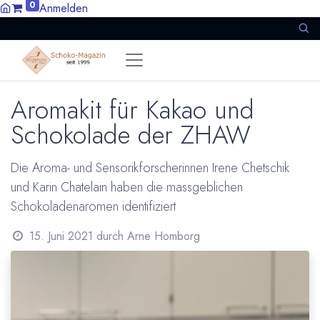
0
Anmelden
Aromakit für Kakao und
Schokolade der ZHAW
Die Aroma- und Sensorikforscherinnen Irene Chetschik
und Karin Chatelain haben die massgeblichen
Schokoladenaromen identifiziert
15. Juni 2021
durch
Arne Homborg