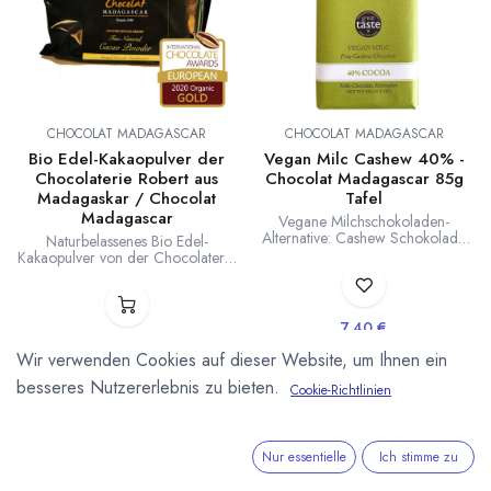
CHOCOLAT MADAGASCAR
CHOCOLAT MADAGASCAR
Bio Edel-Kakaopulver der
Vegan Milc Cashew 40% -
Chocolaterie Robert aus
Chocolat Madagascar 85g
Madagaskar / Chocolat
Tafel
Madagascar
Vegane Milchschokoladen-
Alternative: Cashew Schokolade
Naturbelassenes Bio Edel-
von Chocolat Madagascar mit 40
Kakaopulver von der Chocolaterie
% Kakaoanteil. Unserer Meinung
Robert aus Madagaskar. Dieses
nach die beste vegane Alternative
Kakaopulver wurde 2020 mit der
zu Milchschokolade. Great Taste
Gold Medaille der International
Award 2019. 85g Tafel. Auch als
Chocolate Awards als bestes Bio
7,40
€
Kuvertüre erhältlich. Herkunft von
Kakaopulver der Welt
Lieferzeit: nicht auf Lager
Kakaobohnen, Cashewkernen und
ausgezeichnet. Natürlich
Wir verwenden Cookies auf dieser Website, um Ihnen ein
Zucker, sowie die Verarbeitung zu
fruchtiges, nicht bitteres
(
87,06
€
/
1
kg
)
100 % in Madagaskar.
besseres Nutzererlebnis zu bieten.
Kakaopulver vom Kakaoanbau im
Cookie-Richtlinien
Sambirano Tal bis zum fertigen
Kakaopulver in Madagaskar
produziert. MG-BIO-154.
Nur essentielle
Ich stimme zu