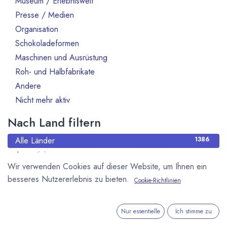
Museum / Erlebniswelt
Presse / Medien
10
Organisation
70
Schokoladeformen
14
Maschinen und Ausrüstung
47
Roh- und Halbfabrikate
66
Andere
13
Nicht mehr aktiv
130
Nach Land filtern
Alle Länder
1386
Argentinien
3
Wir verwenden Cookies auf dieser Website, um Ihnen ein
Australien
10
besseres Nutzererlebnis zu bieten.
Cookie-Richtlinien
Bahrain
1
Belgien
80
Benin
1
Nur essentielle
Ich stimme zu
Brasilien
18