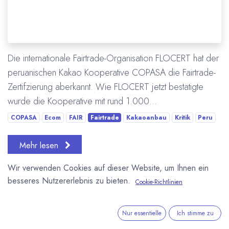
Die internationale Fairtrade-Organisation FLOCERT hat der
peruanischen Kakao Kooperative COPASA die Fairtrade-
Zertifzierung aberkannt. Wie FLOCERT jetzt bestätigte
wurde die Kooperative mit rund 1.000...
COPASA
Ecom
FAIR
Fairtrade
Kakaoanbau
Kritik
Peru
Mehr lesen
Wir verwenden Cookies auf dieser Website, um Ihnen ein
besseres Nutzererlebnis zu bieten.
Cookie-Richtlinien
Nur essentielle
Ich stimme zu
Berger Schokolade stellt Produktion